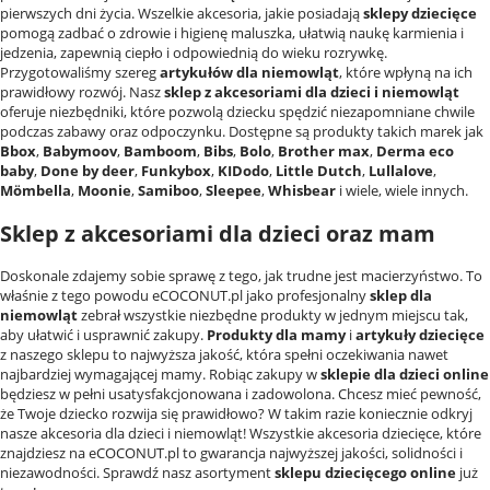
pierwszych dni życia. Wszelkie akcesoria, jakie posiadają
sklepy dziecięce
pomogą zadbać o zdrowie i higienę maluszka, ułatwią naukę karmienia i
jedzenia, zapewnią ciepło i odpowiednią do wieku rozrywkę.
Przygotowaliśmy szereg
artykułów dla niemowląt
, które wpłyną na ich
prawidłowy rozwój. Nasz
sklep z akcesoriami dla dzieci i niemowląt
oferuje niezbędniki, które pozwolą dziecku spędzić niezapomniane chwile
podczas zabawy oraz odpoczynku. Dostępne są produkty takich marek jak
Bbox
,
Babymoov
,
Bamboom
,
Bibs
,
Bolo
,
Brother
max
,
Derma
eco
baby
,
Done
by
deer
,
Funkybox
,
KIDodo
,
Little Dutch
,
Lullalove
,
Mömbella
,
Moonie
,
Samiboo
,
Sleepee
,
Whisbear
i wiele, wiele innych.
Sklep z akcesoriami dla dzieci oraz mam
Doskonale zdajemy sobie sprawę z tego, jak trudne jest macierzyństwo. To
właśnie z tego powodu eCOCONUT.pl jako profesjonalny
sklep dla
niemowląt
zebrał wszystkie niezbędne produkty w jednym miejscu tak,
aby ułatwić i usprawnić zakupy.
Produkty dla mamy
i
artykuły dziecięce
z naszego sklepu to najwyższa jakość, która spełni oczekiwania nawet
najbardziej wymagającej mamy. Robiąc zakupy w
sklepie dla dzieci online
będziesz w pełni usatysfakcjonowana i zadowolona. Chcesz mieć pewność,
że Twoje dziecko rozwija się prawidłowo? W takim razie koniecznie odkryj
nasze akcesoria dla dzieci i niemowląt! Wszystkie akcesoria dziecięce, które
znajdziesz na eCOCONUT.pl to gwarancja najwyższej jakości, solidności i
niezawodności. Sprawdź nasz asortyment
sklepu dziecięcego online
już