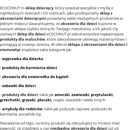
ECOCONUT to
sklep dziecięcy
, który powstał specjalnie z myślą o
najmłodszych dzieciach i ich rodzicach. Jako profesjonalny
sklep z
akcesoriami dziecięcymi
posiadamy wiele niezbędnych produktów w
jednym miejscu! Gwarantujemy, że
akcesoria dla dzieci
kupione w
naszym sklepie szybko dotrą do Twojego mieszkania, a ich jakość Cię
zachwyci!
Sklep dla dzieci
eCOCONUT.pl zebrał wszystkie najważniejsze
produkty dla maluchów
, które zdecydowanie ułatwiają macierzyństwo i
pomagają w rozwoju dziecka. W ofercie
sklepu z akcesoriami dla dzieci i
niemowląt
znajdziesz takie kategorie jak:
-
wyprawka dla dziecka
-
produkty do karmienia dzieci
-
akcesoria dla noworodka do kąpieli
-
zabawki dla dzieci
-
produkty dla dzieci
, takie jak
smoczki
,
zawieszki
,
przytulanki
,
grzechotki
,
gryzaki
,
plecaki
,
czapki, skarpetki i wiele innych
-
artykuły dla rodziców
, takie jak poduszki ciążowe, poduszki do
karmienia, poradniki itp.
Niezależnie od tego, na który produkt się zdecydujesz to możesz mieć
pewność, że znajdziesz u nas
niezbędne akcesoria dla dzieci
już od