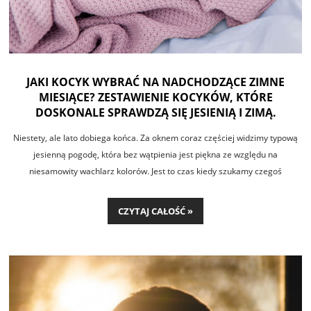
JAKI KOCYK WYBRAĆ NA NADCHODZĄCE ZIMNE
MIESIĄCE? ZESTAWIENIE KOCYKÓW, KTÓRE
DOSKONALE SPRAWDZĄ SIĘ JESIENIĄ I ZIMĄ.
Niestety, ale lato dobiega końca. Za oknem coraz częściej widzimy typową
jesienną pogodę, która bez wątpienia jest piękna ze względu na
niesamowity wachlarz kolorów. Jest to czas kiedy szukamy czegoś
cieplejszego do okrycia dziecka, pod czym będzie mu cieplutko i przytulnie.
Przedstawiamy Wam propozycje kocyków na jesień i zimę, a mamy ich w
CZYTAJ CAŁOŚĆ »
swojej ofercie naprawdę mnóstwo - tak aby każdy znalazł coś dla siebie :)