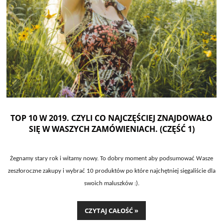
TOP 10 W 2019. CZYLI CO NAJCZĘŚCIEJ ZNAJDOWAŁO
SIĘ W WASZYCH ZAMÓWIENIACH. (CZĘŚĆ 1)
Żegnamy stary rok i witamy nowy. To dobry moment aby podsumować Wasze
zeszłoroczne zakupy i wybrać 10 produkt
ó
w po kt
ó
re najchętniej sięgaliście dla
swoich maluszk
ó
w :).
CZYTAJ CAŁOŚĆ »